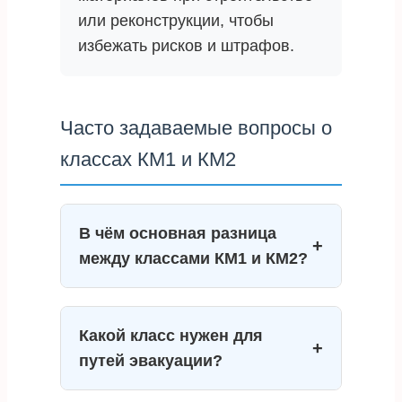
или реконструкции, чтобы
избежать рисков и штрафов.
Часто задаваемые вопросы о
классах КМ1 и КМ2
В чём основная разница
+
между классами КМ1 и КМ2?
Основные отличия – в
показателях горючести (Г1 vs
Какой класс нужен для
+
Г2), воспламеняемости (В1 vs
путей эвакуации?
В2) и токсичности (Т1 vs Т2).
КМ1 – материалы с
Согласно требованиям, для