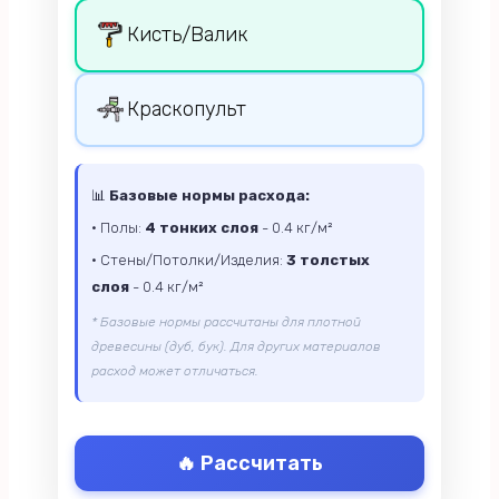
Кисть/Валик
Краскопульт
📊
Базовые нормы расхода:
• Полы:
4 тонких слоя
- 0.4 кг/м²
• Стены/Потолки/Изделия:
3 толстых
слоя
- 0.4 кг/м²
* Базовые нормы рассчитаны для плотной
древесины (дуб, бук). Для других материалов
расход может отличаться.
🔥 Рассчитать