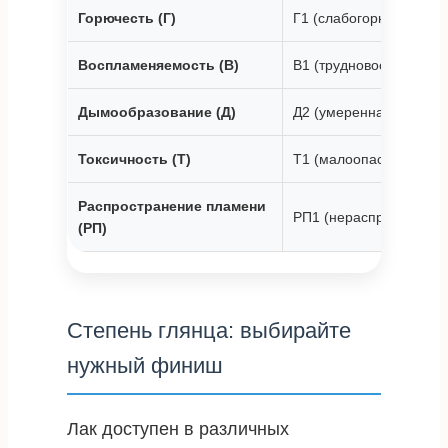
Горючесть (Г)
Г1 (слабогорючие)
Воспламеняемость (В)
В1 (трудновоспламеня
Дымообразование (Д)
Д2 (умеренная способн
Токсичность (Т)
Т1 (малоопасные)
Распространение пламени
РП1 (нераспространя
(РП)
Степень глянца: выбирайте
нужный финиш
Лак доступен в различных