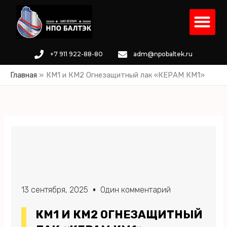
Перейти
Ме
к
содержимому
+7 911 922-88-80
adm@npobaltek.ru
Главная
КМ1 и КМ2 Огнезащитный лак «КЕРАМ КМ1»
13 сентября, 2025
Один комментарий
КМ1 И КМ2 ОГНЕЗАЩИТНЫЙ