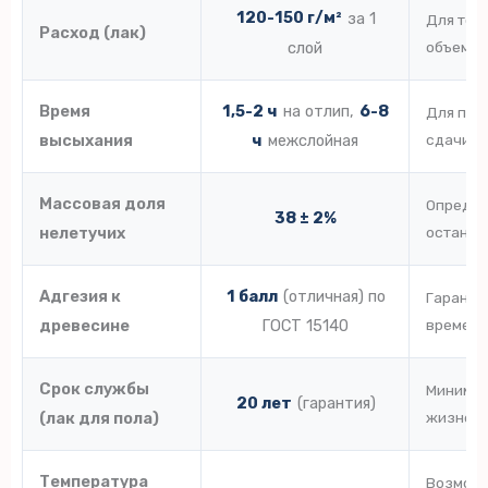
120-150 г/м²
за 1
Для точ
Расход (лак)
слой
объема
Время
1,5-2 ч
на отлип,
6-8
Для пла
высыхания
ч
межслойная
сдачи
Массовая доля
Определ
38 ± 2%
нелетучих
останет
Адгезия к
1 балл
(отличная) по
Гарантия
древесине
ГОСТ 15140
времен
Срок службы
Минимал
20 лет
(гарантия)
(лак для пола)
жизненн
Температура
Возможн