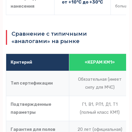
от +10°C до +30°C
нанесения
большин
Сравнение с типичными
«аналогами» на рынке
Критерий
«КЕРАМ КМ1»
Обязательная (имеет
Тип сертификации
силу для МЧС)
Подтвержденные
Г1, В1, РП1, Д1, Т1
параметры
(полный класс КМ1)
Гарантия для полов
20 лет (официальная)