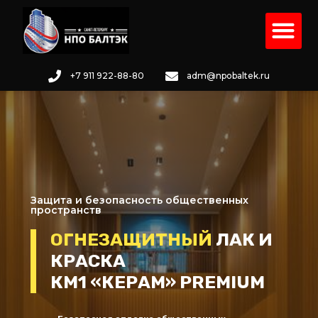
Перейти
Ме
к
содержимому
+7 911 922-88-80
adm@npobaltek.ru
Защита и безопасность общественных
пространств
ОГНЕЗАЩИТНЫЙ
ЛАК И
КРАСКА
КМ1 «КЕРАМ» PREMIUM